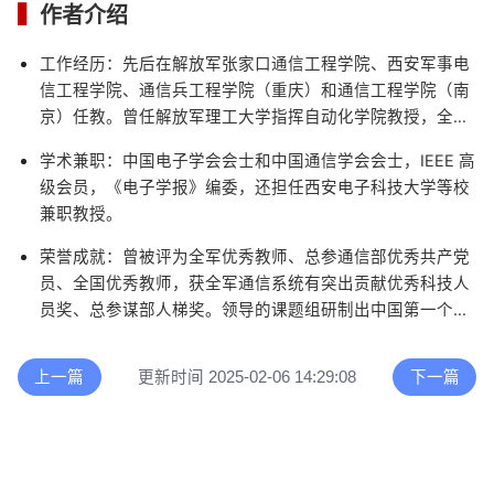
▍
作者介绍
工作经历
：先后在解放军张家口通信工程学院、西安军事电
信工程学院、通信兵工程学院（重庆）和通信工程学院（南
京）任教。曾任解放军理工大学指挥自动化学院教授，全军
网络技术研究中心主任，总参通信部科技创新工作站专家委
学术兼职
：中国电子学会会士和中国通信学会会士，IEEE 高
员会委员，2003 年 12 月至今任大连理工大学计算机系兼职
级会员，《电子学报》编委，还担任西安电子科技大学等校
教授。
兼职教授。
荣誉成就
：曾被评为全军优秀教师、总参通信部优秀共产党
员、全国优秀教师，获全军通信系统有突出贡献优秀科技人
员奖、总参谋部人梯奖。领导的课题组研制出中国第一个甚
小孔径地球站卫星和移动卫星通信系统的网控中心，承担多
项国家重点项目，获国家和军队级科技进步奖多次。专著
上一篇
更新时间 2025-02-06 14:29:08
下一篇
《计算机网络》获国家优秀教材奖，还负责主持翻译出版了
多部计算机网络方面的世界名著